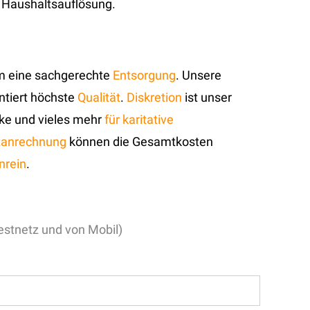
 Haushaltsauflösung.
m eine sachgerechte
Entsorgung
. Unsere
antiert höchste
Qualität
.
Diskretion
ist unser
cke und vieles mehr
für karitative
tanrechnung
können die Gesamtkosten
nrein
.
stnetz und von Mobil)