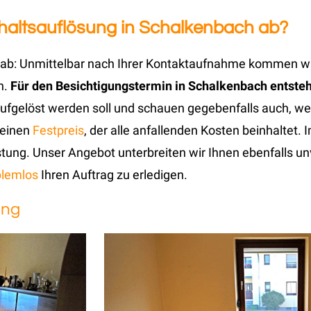
ushaltsauflösung in Schalkenbach ab?
gt ab: Unmittelbar nach Ihrer Kontaktaufnahme kommen w
n.
Für den Besichtigungstermin in Schalkenbach entstehe
 aufgelöst werden soll und schauen gegebenfalls auch, 
 einen
Festpreis
, der alle anfallenden Kosten beinhaltet. I
ung. Unser Angebot unterbreiten wir Ihnen ebenfalls unve
blemlos
Ihren Auftrag zu erledigen.
ung