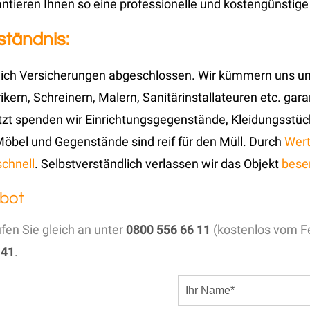
ieren Ihnen so eine professionelle und kostengünstige
tändnis:
lich Versicherungen abgeschlossen. Wir kümmern uns u
ikern, Schreinern, Malern, Sanitärinstallateuren etc. gar
tzt spenden wir Einrichtungsgegenstände, Kleidungsstü
 Möbel und Gegenstände sind reif für den Müll. Durch
Wer
schnell
. Selbstverständlich verlassen wir das Objekt
bese
bot
ufen Sie gleich an unter
0800 556 66 11
(kostenlos vom Fe
 41
.