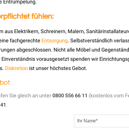
ge Entrümpelung.
flichtet fühlen:
m aus Elektrikern, Schreinern, Malern, Sanitärinstallateu
eine fachgerechte
Entsorgung
. Selbstverständlich verla
rungen abgeschlossen. Nicht alle Möbel und Gegenstände 
 Einverständnis vorausgesetzt spenden wir Einrichtung
as.
Diskretion
ist unser höchstes Gebot.
bot
ufen Sie gleich an unter
0800 556 66 11
(kostenlos vom Fe
 41
.